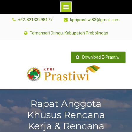
Skip
+62-82133298177
kpriprastiwi83@gmail.com
to
content
Tamansari Dringu, Kabupaten Probolinggo
Download E-Prastiwi
Rapat Anggota
Khusus Rencana
Kerja & Rencana