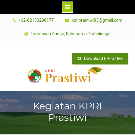
Skip
+62-82133298177
kpriprastiwi83@gmail.com
to
content
Tamansari Dringu, Kabupaten Probolinggo
Download E-Prastiwi
Kegiatan KPRI
Prastiwi