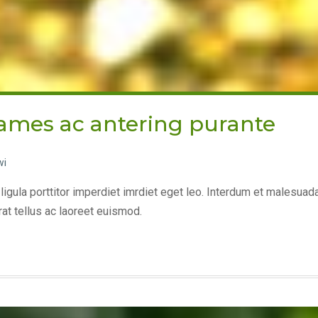
ames ac antering purante
wi
 ligula porttitor imperdiet imrdiet eget leo. Interdum et malesua
at tellus ac laoreet euismod.