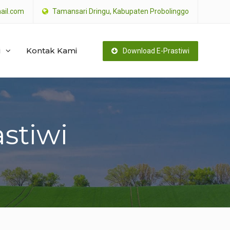
ail.com
Tamansari Dringu, Kabupaten Probolinggo
i
Kontak Kami
Download E-Prastiwi
astiwi