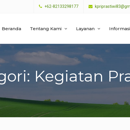
+62-82133298177
kpriprastiwi83@gm
Beranda
Tentang Kami
Layanan
Informas
ori: Kegiatan Pr