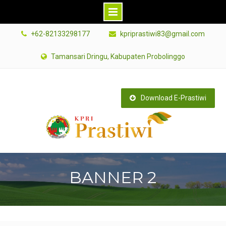
Skip
+62-82133298177
kpriprastiwi83@gmail.com
to
content
Tamansari Dringu, Kabupaten Probolinggo
Download E-Prastiwi
BANNER 2